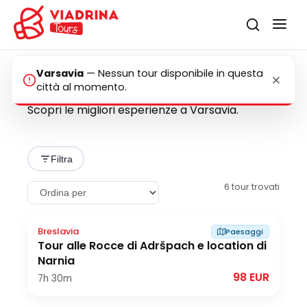
Varsavia
—
Nessun tour disponibile in questa
Tour a Varsavia
città al momento.
Scopri le migliori esperienze a Varsavia.
Filtra
6
tour trovati
Breslavia
Paesaggi
Tour alle Rocce di Adršpach e location di
Narnia
98 EUR
7h
30m