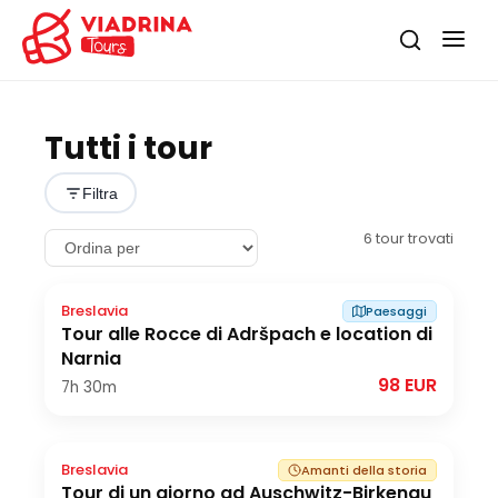
Tutti i tour
Filtra
6
tour trovati
Breslavia
Paesaggi
Tour alle Rocce di Adršpach e location di
Narnia
98 EUR
7h
30m
Breslavia
Amanti della storia
Tour di un giorno ad Auschwitz-Birkenau