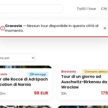
zioni
Tutti i tour
Chi
Cracovia
—
Nessun tour disponibile in questa città al
momento.
Breslavia
Amanti della s
lavia
Paesaggi
Tour di un giorno ad
r alle Rocce di Adršpach
Auschwitz-Birkenau da
ocation di Narnia
Wroclaw
98 EUR
175
0m
10h