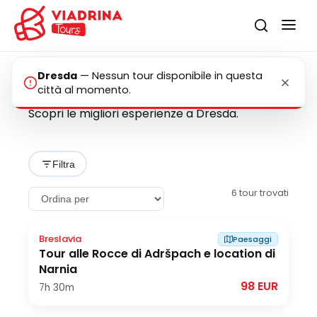
Dresda
—
Nessun tour disponibile in questa
Tour a Dresda
città al momento.
Scopri le migliori esperienze a Dresda.
Filtra
6
tour trovati
Breslavia
Paesaggi
Tour alle Rocce di Adršpach e location di
Narnia
98 EUR
7h
30m