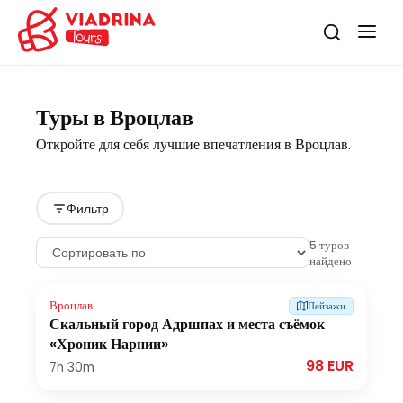
Туры в Вроцлав
Откройте для себя лучшие впечатления в Вроцлав.
Фильтр
5
туров
найдено
Вроцлав
Пейзажи
Скальный город Адршпах и места съёмок
«Хроник Нарнии»
98 EUR
7h
30m