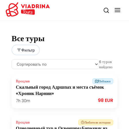
Все туры
Фильтр
6
туров
найдено
Вроцлав
Пейзажи
Скальный город Адршпах и места съёмок
«Хроник Нарнии»
98 EUR
7h
30m
Вроцлав
Любители истории
Однодневный тур в Освенцим-Биркенау из