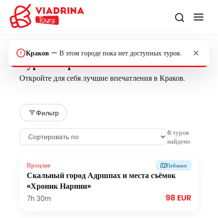
Краков
—
В этом городе пока нет доступных туров.
Туры в Краков
Откройте для себя лучшие впечатления в Краков.
Фильтр
6
туров
найдено
Вроцлав
Пейзажи
Скальный город Адршпах и места съёмок
«Хроник Нарнии»
98 EUR
7h
30m