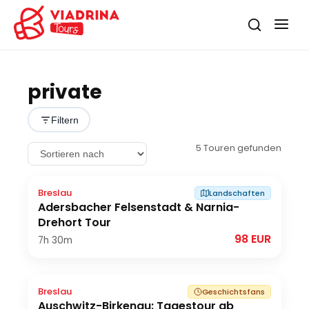
private
Filtern
5
Touren gefunden
Breslau
Landschaften
Adersbacher Felsenstadt & Narnia-
Drehort Tour
98 EUR
7h
30m
Breslau
Geschichtsfans
Auschwitz-Birkenau: Tagestour ab