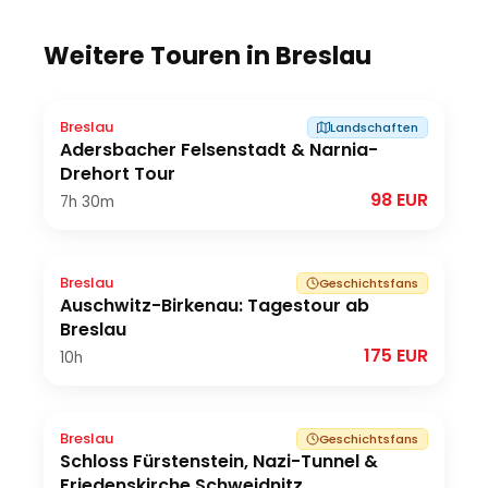
Weitere Touren in
Breslau
Breslau
Landschaften
Adersbacher Felsenstadt & Narnia-
Drehort Tour
98 EUR
7h
30m
Breslau
Geschichtsfans
Auschwitz-Birkenau: Tagestour ab
Breslau
175 EUR
10h
Breslau
Geschichtsfans
Schloss Fürstenstein, Nazi-Tunnel &
Friedenskirche Schweidnitz