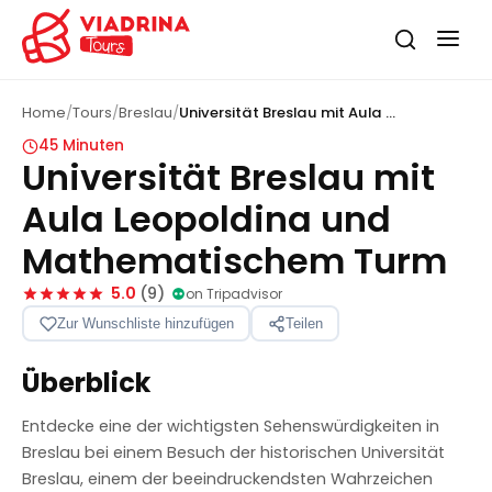
Home
/
Tours
/
Breslau
/
Universität Breslau mit Aula Leopoldina und Mathematischem Turm
45 Minuten
Universität Breslau mit
Aula Leopoldina und
Mathematischem Turm
5.0
(
9
)
on Tripadvisor
1
/
6
Zur Wunschliste hinzufügen
Teilen
‹
›
Überblick
Entdecke eine der wichtigsten Sehenswürdigkeiten in
Breslau bei einem Besuch der historischen Universität
Breslau, einem der beeindruckendsten Wahrzeichen