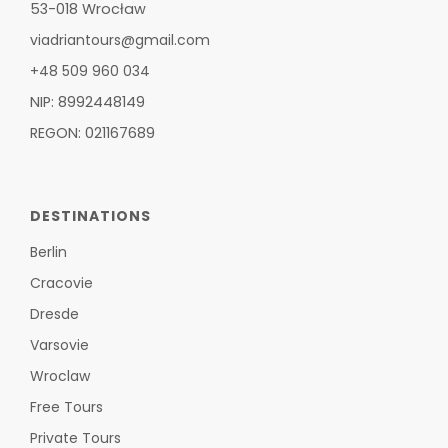
53-018 Wrocław
viadriantours@gmail.com
+48 509 960 034
NIP: 8992448149
REGON: 021167689
DESTINATIONS
Berlin
Cracovie
Dresde
Varsovie
Wroclaw
Free Tours
Private Tours