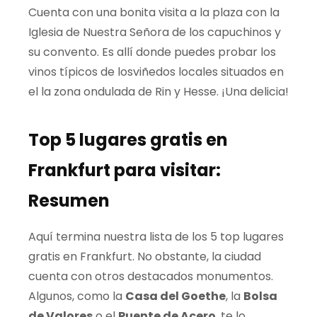
Cuenta con una bonita visita a la plaza con la
Iglesia de Nuestra Señora de
los
capuchinos y
su convento. Es
allí
donde
puedes probar los
vinos
típicos
de losviñedos locales situados en
el
la zona
ondulada
de Rin y
Hesse
.
¡Una
delicia!
Top 5 lugares gratis en
Frankfurt para visitar:
Resumen
Aquí termina nuestra lista de los 5
top
lugares
gratis en
Frankfurt
. No
obstante,
la ciudad
cuenta con otros destacados monumentos.
Algunos, como la
Casa del
Goethe
, la
Bolsa
de Valores
o el
Puente de Acero
, te lo