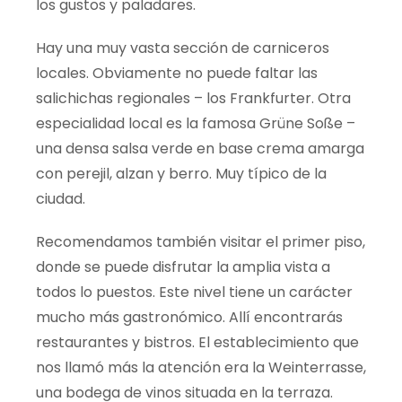
los gustos y paladares
.
Hay una muy vasta
sección
de carniceros
locales. Obviamente no puede faltar las
salichichas
regionales
– los Frankfurter. Otra
especialidad local es la famosa Grüne Soße –
una densa salsa verde en base crema amarga
con
perejil
, alzan y berro. Muy
típico
de la
ciudad.
Recomendamos
también
visitar el primer piso,
donde
se puede
disfrutar la
amplia
vista a
todos lo puestos. Este nivel tiene un
carácter
mucho
más
gastronómico.
A
llí
encontrarás
restaurantes y
bistros
. El establecimiento que
nos
llamó
más
la
atención
era la
Weinterrasse
,
una bodega de vinos situada en la terraza.