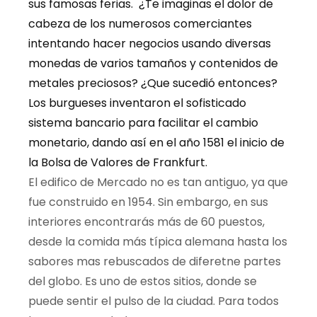
sus famosas ferias.
¿
Te imaginas el dolor de
cabeza
de los
numerosos
comerciantes
intentando
hacer negocios usando diversas
monedas de varios
tamaños
y contenidos de
metales preciosos?
¿Que
sucedió
entonces
?
Los
burgueses
inventaron el sofisticado
sistema
bancario
para facilitar el cambio
monetario,
dando
así
en el
año
1581 el
inicio
de
la
Bolsa
de
Valores de Frankfurt
.
El
edifico de Mercado no es tan antiguo, ya que
fue
construido
en 1954. Sin
embargo,
en
sus
interiores
encontrarás
más
de 60 puestos,
desde la comida
más
típica
alemana
hasta los
sabores mas rebuscados de diferetne partes
del globo. Es uno de
estos
sitios
,
donde
se
puede
sentir
el
pulso
de la ciudad. Para todos