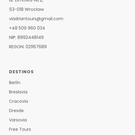
ul. Zimowa 14/2,
53-018 Wrocław
viadriantours@gmail.com
+48 509 960 034
NIP: 8992448149
REGON: 021167689
DESTINOS
Berlín
Breslavia
Cracovia
Dresde
Varsovia
Free Tours