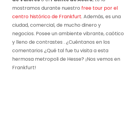
mostramos durante
nuestro
free
tour por el
centro
histórico
de
Frankfurt
. Además, es una
ciudad, comercial, de mucho dinero y
negocios. Posee un ambiente
vibrante
,
caótico
y lleno de contrastes
.
¿
Cuéntanos
en los
comentarios ¿
Qué
tal fue tu visita a esta
hermosa metropoli de
Hesse
? ¡Nos vemos en
Frankfurt
!
¿Planeás visitar Europa Central?
Tenemos free tours y excursiones en
Breslavia, Varsovia, Berlín, Potsdam y más.
Guías locales, grupos pequeños.